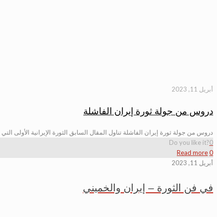
أبريل 11, 2023
دروس من جولة ثورة إيران الفاشلة
دروس من جولة ثورة إيران الفاشلة تناول المقال السابق الثورة الإيرانية الأولى التي بدأت عام 1906 وانتهت مرحليا بإقرار دستور؛ وينبغي التذكرة أن التدخلات ال
Do you like it?
0
Read more
0
أبريل 11, 2023
في فن الثورة – إيران والخميني