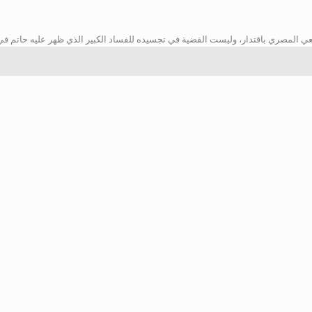
المصري باقتدار، وليست القضية في تجسيده للفساد الكبير الذي ظهر عليه حاتم في