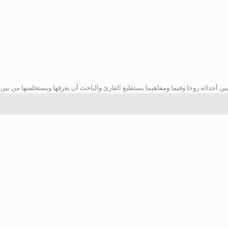
بين أحداثه روحا وقيما ومفاهيما يستطيع القارئ والباحث أن يعرفها ويستخلصها من بين أ