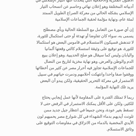
أدبياته المختلفة وهو إعلان نهائي وحاسم عن انسحاب التيار
الإسلامي بشكله الحالي من معركة الصراع الطويل الممتد
لمئة عام، ونهاية مؤلمة لحقبة الجماعات الإسلامية
إن أي صورة من التعامل مع السلطة الحالية وبأي مصطلح
يسمى به، سواء كان تفاوضا أو تهدئة أو حتى استكمال للثورة،
لا تندهش فسيكون الاستسلام في قاموس البعض هو استكمالا
للثورة، هو توقيع على وثيقة استسلام كالتي وقعتها ألمانيا
واليابان وليس كما سيقال هو صلح الحديبية. وهو إعلان ببيع
الدم والوطن والعرض. وهو نهاية مخزية لتاريخ من النضال
للجماعات الإسلامية تجاوز فيه أحرار مصر عن كثير من أخطائها
ووقفوا صفا واحدا وانتهكت أحلامهم ودمرت حياتهم في سبيل
الاستمرار في معركة التحرير الحقيقية، ولكن يبدو أن البعض
يريد تلك النهاية المؤلمة.
ربما لا تمتلك القدرة على المقاومة لأنها عمل إيجابي يحتاج
للكثير، ولكن على الأقل يمكنك الاستمرار في الرفض حتى لا
تسقط بغير عودة، ونحن جميعا في انتظار جيل جديد ممن
تلونت أيديهم بدماء الشهداء في كل شوارع مصر يحميهم لون
الأيدي المخضبة بالدماء من الانزلاق في مفاوضات التوقيع على
وثائق الاستسلام.