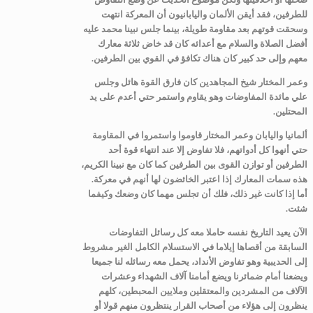
للطرفين، فقد أيقن الألمان واليابانيون أن المعركة انتهت
وسحقت قوتهم بعد مقاومة طويلة، بينما جلس نبينا محمد عليه
أفضل الصلاة والسلام مع أعدائه كان قد خاض ثلاثة معارك
معهم وإلى حد كبير كان هناك تكافؤ في القوي بين الطرفين.
وعمر المختار شيخ المجاهدين كان فارق القوة هائل وجلس
علي مائدة المفاوضات وهو يقاوم واستمر حتي أعدم على يد
المحتلين.
ألمانيا واليابان وعمر المختار قاوموا واستمروا في المقاومة
حتي أنهوا كل أدواتهم، فلا تفاوض إلا عند انتهاء قوة أحد
الطرفين أو توازن القوى بين الطرفين كما كان مع نبينا الكريم،
هذه سمات المعارك إذا اعتبر الخائضون لها أنهم في معركة.
أما إذا كانت غير ذلك، فلك أن تجلس مهما كان وضعك وكيفما
شئت.
الآن يعيد التاريخ نفسه حاملا معه كل رسائل التفاوضات
السابقة من أقصاها إيلاما في الاستسلام الكامل الغير مشروط
إلى الحديبية وهو تفاوض الأنداد، يحمل معه رسائله لنا جميعا
ويضعنا أمام ضمائرنا ويضع أمامنا آلاف الشهداء وعشرات
الآلاف من المشردين والمعتقلين وملايين المحبطين، كلهم
ينظرون إلى هؤلاء من أصحاب القرار ينتظرون منهم قولا أو