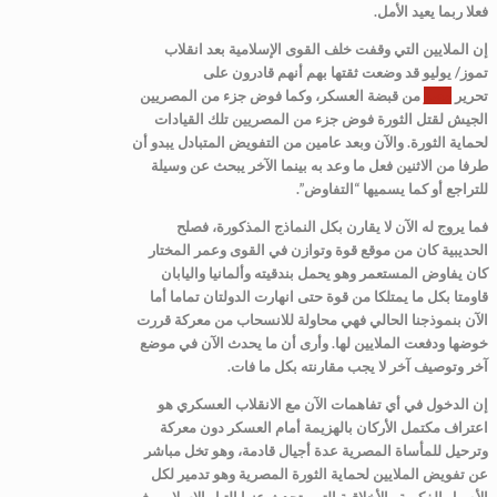
فعلا ربما يعيد الأمل.
إن الملايين التي وقفت خلف القوى الإسلامية بعد انقلاب
تموز/ يوليو قد وضعت ثقتها بهم أنهم قادرون على
تحرير
مصر
من قبضة العسكر، وكما فوض جزء من المصريين
الجيش لقتل الثورة فوض جزء من المصريين تلك القيادات
لحماية الثورة. والآن وبعد عامين من التفويض المتبادل يبدو أن
طرفا من الاثنين فعل ما وعد به بينما الآخر يبحث عن وسيلة
للتراجع أو كما يسميها “التفاوض”.
فما يروج له الآن لا يقارن بكل النماذج المذكورة، فصلح
الحديبية كان من موقع قوة وتوازن في القوى وعمر المختار
كان يفاوض المستعمر وهو يحمل بندقيته وألمانيا واليابان
قاومتا بكل ما يمتلكا من قوة حتى انهارت الدولتان تماما أما
الآن بنموذجنا الحالي فهي محاولة للانسحاب من معركة قررت
خوضها ودفعت الملايين لها. وأرى أن ما يحدث الآن في موضع
آخر وتوصيف آخر لا يجب مقارنته بكل ما فات.
إن الدخول في أي تفاهمات الآن مع الانقلاب العسكري هو
اعتراف مكتمل الأركان بالهزيمة أمام العسكر دون معركة
وترحيل للمأساة المصرية عدة أجيال قادمة، وهو تخل مباشر
عن تفويض الملايين لحماية الثورة المصرية وهو تدمير لكل
الأصول الفكرية والأخلاقية التي يتحدث عنها التيار الإسلامي في