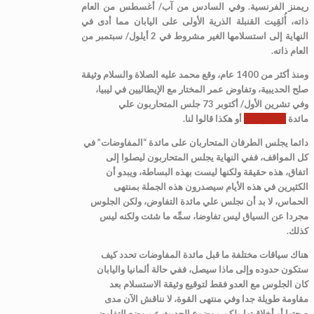
ريمنز الفرنسية. وفي السادس من آب/ أغسطس من العام
ذاته، أُلقِيت القنبلة الذرية الأولى على اليابان مما أدى في
النهاية إلى استسلامها الغير مشروط في 2 أيلول/ سبتمبر من
العام ذاته.
ومنذ أكثر من 1400 عام، وقع محمد عليه الصلاة والسلام وثيقة
صلح الحديبية، وتفاوض عمر المختار مع الإيطاليين في ليبيا،
وفي تشرين الأول/ أكتوبر 73 جلس المتحاربون علي
مائدة
المفاوضات
أو هكذا قالوا لنا.
دائما يجلس الطرفان المتحاربان على مائدة “المفاوضات” في
كل المواقف، ففي النهاية يجلس المتحاربون ليصلوا إلى
اتفاق، هذه حقيقة ولكنها ليست بهذه البساطة، ويبدو أن
الكثيرين في هذه الأيام سيصدرون هذه الجملة بمنتهى
الحماس، لا بد أن نجلس علي مائدة التفاوض، ولكن الجلوس
مجردا عن السياق ليس تفاوضا، سمِّه ما شئت ولكنه ليس
كذلك.
هناك سياقات مختلفة ما قبل مائدة المفاوضات تحدد كيف
ستكون حدوده وإلى ماذا سيصل، ففي حالة ألمانيا واليابان
كان الجلوس مع العدو فقط لتوقيع وثيقة الاستسلام بعد
مقاومة طويلة جدا وفي منتهى القوة، لا نناقش الآن مدى
صحتها أو أخلاقيتها ولكن موضوع الحديث عن وضع التفاوض