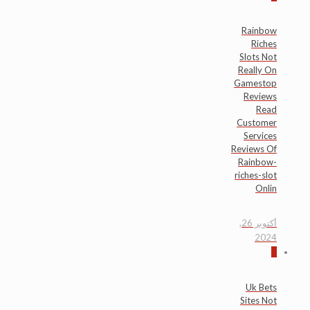
Rainbow
Riches
Slots Not
Really On
Gamestop
Reviews
Read
Customer
Services
Reviews Of
Rainbow-
riches-slot
Onlin
أكتوبر 26,
2024
0
Uk Bets
Sites Not