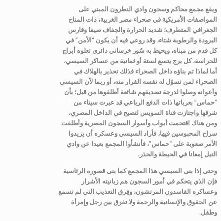
ويقع مجمع محاكم وسجون وادي النطرون المبني على
المواصفات الأمريكية في صحراء مصر الغربية، ذات المناخ
الجغرافي المتطرف؛ شديد الحرارة والجفاف صيفا وقارس
البرودة والرطوبة شتاء، وقد روعي فيه أن يكون “الأمن” في
كل قدم من مبناه، ويحيط به سُور خرساني دائري تعلوه أبراج
للحراسة، كل برج يتسع لستة أو ثمانية من عساكر السيسي،
أما لماذا تم بناؤه داخل الصحراء فذلك تحذير بالهلاك في
الصحراء لمن تسوّل له نفسه الفرار منه، أو ربما لأن السيسي
وأعوانه وصلوا لدرجة تصديقهم شائعة أطلقوها من قبل؛ بأن
“حماس” بعرباتها ذات الدفع الرباعي قد عبرت سيناء من
شرقها واجتازت قناة السويس لتصبح في الداخل المصري،
ومن هناك اقتحمت أبواب وأسوار السجون المصرية وأطلقت
سراح المحبوسين فيها، فأراد السيسي وعسكره أن يزيدوا
الأمر صعوبة على “حماس”، فأنشأوا المجمع بعيدا عن وادي
النيل إمعانا في الحيطة والحذر.
وحتى إذا بنى السيسي هذا المجمع كما بنى قصوره الرئاسية
فإن الذي يتحكم في أمور السجون هم زبانيته الأشرار
وعساكره الفاسدون المرتشون، وفِرق التعذيب التي لم تسمع
عن الحقوق والإنسانية والرحمة ولا تفرق بين رجل وإمرأة
وطفل.