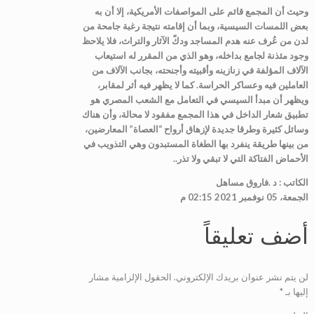
وحيث أن المجمع قائم على المواصفات الأمريكية، إلا أن به
بعض اللمسات السيسية، وبما أن إقامته نتيجة رغبة جامحة من
لدن من عُرف عنه هدم المساجد ودكّ الآثار والتراث، فلا يلاحظ
وجود مئذنة لجامع بداخله، وهو الذي من المقرر له استيعاب
الآلاف المؤلفة في زنازينه وأقبيته وأجنحته، بجانب الآلاف من
العاملين فيه وعساكر الحراسة. كما لا يظهر فيه أثر لمقابر،
ويظهر أن مبدأ السيسي في التعامل مع الشعب المصري هو
تطبيق شعار الداخل في هذا المجمع مفقود لا محالة، وأن هناك
وسائل كثيرة وطرقا جديدة لإزهاق أرواح “العصاة” المعارضين،
من بينها طريقة ينفرد بها الطغاة المستبدون وهي التذويب في
الأحماض الفتاكة التي لا تبقي ولا تذر..
الكاتب : د .فاروق مساهل
الجمعة، 05 نوفمبر 2021 02:15 م
أضف تعليقاً
لن يتم نشر عنوان بريدك الإلكتروني.
الحقول الإلزامية مشار
إليها بـ
*