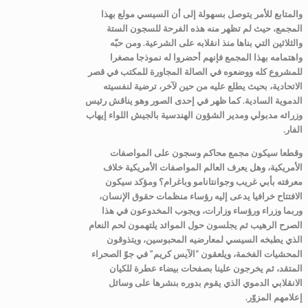
والمتابع للأمر يتوصل بسهولة إلى أن السيسي مولع بهذا
المجمع، حيث لم تظهر منه هذه الفرحة للسجون الستة
والثلاثين التي بناها منذ انقلابه على الشرعية. ومن حبّه
واهتمامه بهذا المجمع فإنهم أحضروا له نموذجا مصغرا
للمشروع كله ووضعوه في الصالة المجاورة للمكتب في قصر
الاتحادية، بحيث يطلع عليه من حين لآخر، ترضية لنفسيته
الدموية السادية. كما ظهر في إحدى الصور وهو يناقش رئيس
وزرائه مدبولي ومدير الشؤون الهندسية بالجيش اللواء إيهاب
الفار.
وقطعا سيكون مجمع محاكم وسجون على المواصفات
الأمريكية، وهل يعرف العالم المواصفات الأمريكية خلاف
معرفته بأبي غريب وجوانتانامو وباغرام؟ ومؤكد سيكون
الافتتاح خرافيا يدعى إليه رؤساء منظمات حقوق الإنسان،
وربما وزراء ورؤساء وزارات، ويجوب المخدوعون في هذا
الصرح الرهيب ثم يجلسون حول الموائد يلتهمون لحم النعام
الذي يطبخه السيسي لمعارضيه المحبوسين، ويتذوقون
المحشيات الفخمة، ويلعقون “الآيس كريم” في جوّ الصحراء
المتقد، ثم يخرجون علينا بصفحات بيضاء عطرة للكيان
الانقلابي الدموي الذي يقوم بدوره بنشرها على وسائل
إعلامهم المزوّر.