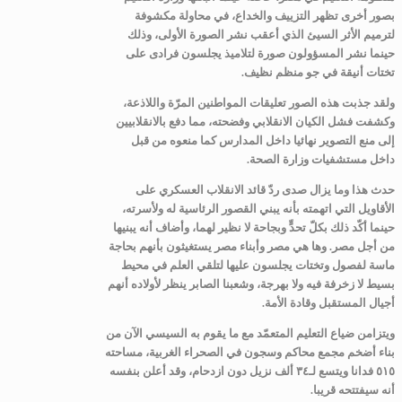
بصور أخرى تظهر التزييف والخداع، في محاولة مكشوفة
لترميم الأثر السيئ الذي أعقب نشر الصورة الأولى، وذلك
حينما نشر المسؤولون صورة لتلاميذ يجلسون فرادى على
تختات أنيقة في جو منظم نظيف.
ولقد جذبت هذه الصور تعليقات المواطنين المرّة واللاذعة،
وكشفت فشل الكيان الانقلابي وفضحته، مما دفع بالانقلابيين
إلى منع التصوير نهائيا داخل المدارس كما منعوه من قبل
داخل مستشفيات وزارة الصحة.
حدث هذا وما يزال صدى ردّ قائد الانقلاب العسكري على
الأقاويل التي اتهمته بأنه يبني القصور الرئاسية له ولأسرته،
حينما أكّد ذلك بكلّ تحدٍّ وبجاحة لا نظير لهما، وأضاف أنه يبنيها
من أجل مصر. وها هي مصر وأبناء مصر يستغيثون بأنهم بحاجة
ماسة لفصول وتختات يجلسون عليها لتلقي العلم في محيط
بسيط لا زخرفة فيه ولا بهرجة، وشعبنا الصابر ينظر لأولاده أنهم
أجيال المستقبل وقادة الأمة.
ويتزامن ضياع التعليم المتعمّد مع ما يقوم به السيسي الآن من
بناء أضخم مجمع محاكم وسجون في الصحراء الغربية، مساحته
٥١٥ فدانا ويتسع لـ٣٤ ألف نزيل دون ازدحام، وقد أعلن بنفسه
أنه سيفتتحه قريبا.