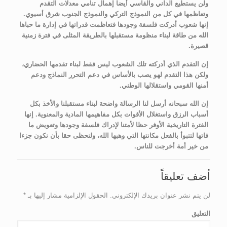
ولن يستطيع الداني والقاسي أيضا إهمال تنامي معدلات التقدم
وتعاظمها في كل من النموذج التركي والنموذج الجنوب شرق أسيوي.
إنها شعوب أدركت فلسفة وجودها فتعاظمت قدراتها في إدارة ما حباها
الله من طاقة لبناء منظومة مستقبلها بالطريقة المثلى في فترة زمنية
قصيرة.
إن التقدم الذي أدركته تلك الشعوب ليس فقط لبناء تقدمها الحضاري،
ولكن هذا التقدم لهو يصب بالأساس في دعم التحرر النماذج ودعم
أمنها القومي واستقلالها الوطني.
إن الله سبحانه أرسل لنا الرسالة واضحة لبناء مستقبلنا والأخذ بكل
أسباب الرزق واستغلال الأقوات بكل مفاهيمها المادية والمعنوية. إنها
الفترة التاريخية الأوفر حظا لأمتنا لإدراك فلسفة وجودها وتعويض ما
فاتها لتتبوأ بالفعل مكانتها التي وهبها الله، ولنحظى حقا بأن نكون جزءا
من خير أمة أخرجت للناس.
أضف تعليقاً
لن يتم نشر عنوان بريدك الإلكتروني.
الحقول الإلزامية مشار إليها بـ
*
التعليق