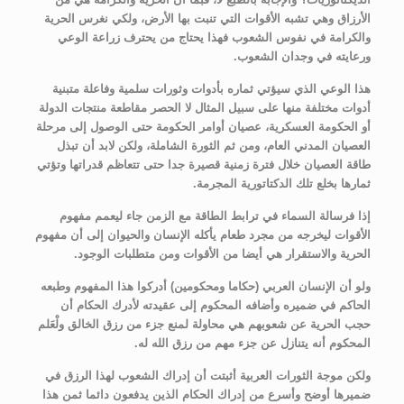
الأرزاق وهي تشبه الأقوات التي تنبت بها الأرض، ولكي نغرس الحرية
والكرامة في نفوس الشعوب فهذا يحتاج من يحترف زراعة الوعي
ورعايته في وجدان الشعوب.
هذا الوعي الذي سيؤتي ثماره بأدوات وثورات سلمية وفاعلة متبنية
أدوات مختلفة منها على سبيل المثال لا الحصر مقاطعة منتجات الدولة
أو الحكومة العسكرية، عصيان أوامر الحكومة حتى الوصول إلى مرحلة
العصيان المدني العام، ومن ثم الثورة الشاملة، ولكن لابد أن تبذل
طاقة العصيان خلال فترة زمنية قصيرة جدا حتى تتعاظم قدراتها وتؤتي
ثمارها بخلع تلك الدكتاتورية المجرمة.
إذا فرسالة السماء في ترابط الطاقة مع الزمن جاء ليعمم مفهوم
الأقوات ليخرجه من مجرد طعام يأكله الإنسان والحيوان إلى أن مفهوم
الحرية والاستقرار هي أيضا من الأقوات ومن متطلبات الوجود.
ولو أن الإنسان العربي (حكاما ومحكومين) أدركوا هذا المفهوم وطبعه
الحاكم في ضميره وأضافه المحكوم إلى عقيدته لأدرك الحكام أن
حجب الحرية عن شعوبهم هي محاولة لمنع جزء من رزق الخالق ولْعَلم
المحكوم أنه يتنازل عن جزء مهم من رزق الله له.
ولكن موجة الثورات العربية أثبتت أن إدراك الشعوب لهذا الرزق في
ضميرها أوضح وأسرع من إدراك الحكام الذين يدفعون دائما ثمن هذا