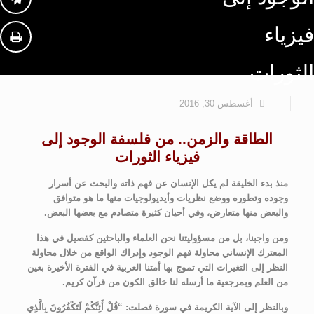
فيزياء
الثورات
أغسطس 30, 2016
الطاقة والزمن.. من فلسفة الوجود إلى
فيزياء الثورات
منذ بدء الخليقة لم يكل الإنسان عن فهم ذاته والبحث عن أسرار
وجوده وتطوره ووضع نظريات وأيديولوجيات منها ما هو متوافق
والبعض منها متعارض، وفي أحيان كثيرة متصادم مع بعضها البعض.
ومن واجبنا، بل من مسؤوليتنا نحن العلماء والباحثين كفصيل في هذا
المعترك الإنساني محاولة فهم الوجود وإدراك الواقع من خلال محاولة
النظر إلى التغيرات التي تموج بها أمتنا العربية في الفترة الأخيرة بعين
من العلم وبمرجعية ما أرسله لنا خالق الكون من قرآن كريم.
وبالنظر إلى الآية الكريمة في سورة فصلت: “قُلْ أَئِنَّكُمْ لَتَكْفُرُونَ بِالَّذِي