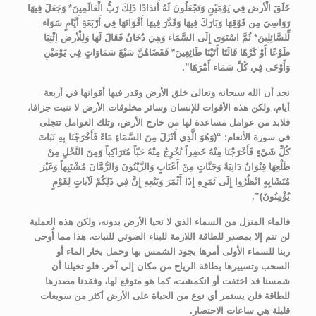
خَلَقَ الْأرض فِي يَوْمَيْنِ وَتَجْعَلُونَ لَهُ أَندَادًا ذَلِكَ رَبُّ الْعَالَمِينَ* وَجَعَلَ فِيهَا
رَوَاسِيَ مِن فَوْقِهَا وَبَارَكَ فِيهَا وَقَدَّرَ فِيهَا أَقْوَاتَهَا فِي أَرْبَعَةِ أَيَّامٍ سَوَاء
لِّلسَّائِلِينَ* ثُمَّ اسْتَوَى إِلَى السَّمَاء وَهِيَ دُخَانٌ فَقَالَ لَهَا وَلِلْأرض اِئْتِيَا
طَوْعًا أَوْ كَرْهًا قَالَتَا أَتَيْنَا طَائِعِينَ* فَقَضَاهُنَّ سَبْعَ سَمَاوَاتٍ فِي يَوْمَيْنِ
وَأَوْحَى فِي كُلِّ سَمَاء أَمْرَهَا”.
نجد أن الله سبحانه وتعالى خلق الأرض وقدر فيها أقواتها في أربعة
أيام، ولكن هذه الأقوات للإنسان وسائر مخلوقات الأرض لا تنبت جزافا،
فلابد من عوامل مساعدة لها من خارج الأرض، وتلك العوامل تتجلى
في سورة الأنعام: “(وَهُوَ الَّذِي أَنْزَلَ مِنَ السَّمَاءِ مَاءً فَأَخْرَجْنَا بِهِ نَبَاتَ
كُلِّ شَيْءٍ فَأَخْرَجْنَا مِنْهُ خَضِراً نُخْرِجُ مِنْهُ حَبّاً مُتَرَاكِباً وَمِنَ النَّخْلِ مِنْ
طَلْعِهَا قِنْوَانٌ دَانِيَةٌ وَجَنَّاتٍ مِنْ أَعْنَابٍ وَالزَّيْتُونَ وَالرُّمَّانَ مُشْتَبِهاً وَغَيْرَ
مُتَشَابِهٍ انْظُرُوا إِلَى ثَمَرِهِ إِذَا أَثْمَرَ وَيَنْعِهِ إِنَّ فِي ذَلِكُمْ لَآياتٍ لِقَوْمٍ
يُؤْمِنُونَ)”.
فالماء المنزل من السماء الذي لا تحيا الأرض بدونه، ولكن هذه العملية
لن تتم إلا بمصدر للطاقة اللازمة للبناء الضوئي للنبات، هذا مما أُوحى
ربنا للسماء الأولى أمرها بجود الشمس بها وحمل بخار الماء أو
السحب وتسييرها بطاقة الرياح من مكان إلى آخر. فلو تخيلنا أن
شمسنا قد اختفت أو انكمشت، كما هو متوقع لها، وفقدنا مصدرها
للطاقة فلن يستمر أي نوع من الحياة على الأرض أكثر من سويعات
قليلة هي ساعات الاحتضار.