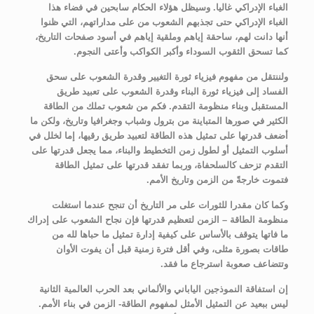
الغباء الإدراكي غاليا. وسيظل هؤلاء الحكام سابحين في فضاء هذا
الغباء الإدراكي حتى تجذبهم الشعوب من على مداراتهم، التي ظنوا
أنها دانت لهم، ساحقة إياهم وملقية إياهم في أسود صفحات التاريخ،
كما تسحق الثقوب السوداء وأكبر الكواكب وأعتى النجوم.
ولننتقل من مفهوم فيزياء ثورة التغيير وقدرة الشعوب على سحق
الفساد إلى فيزياء ثورة البناء وقدرة الشعوب على تعبيد طريق
المستقبل وبناء منظومة التقدم. فكم من شعوب تملك من الطاقة
الكثير في صورها المتباينة من بترول وشباب وجغرافيا وتاريخ، ولكن ما
أضعف قدرتها على تمثيل هذه الطاقة لتعبيد طريق رقيها، إما لخلل في
أسلوب التمثيل أو لطول زمن التخطيط والبناء، مما يجعل قدرتها على
التقدم تزحف كالسلحفاة، وربما تفقد قدرتها على تمثيل الطاقة
فتموت خارجةً من الزمن وتاريخ الأمم.
وكما كان مقدرا للثورات على مر التاريخ أن تنجح عندما استغلت
منظومة الطاقة – الزمن لتعظيم قدرتها فإن نجاح الشعوب على إدراك
ما فاتها يتوقف بالأساس على كيفية إدارة تمثيل ما حباها لله من
طاقات بصورة مثلى، وفي أقل فترة زمنية قبل أن يفوت الأوان
وتتضاعف صعوبة استرجاع ما فقد.
إن استفاقة النموذجين الياباني والألماني بعد الحرب العالمية الثانية
ليس ببعيد عن التمثيل الأمثل لمفهوم الطاقة- الزمن في بناء الأمم.