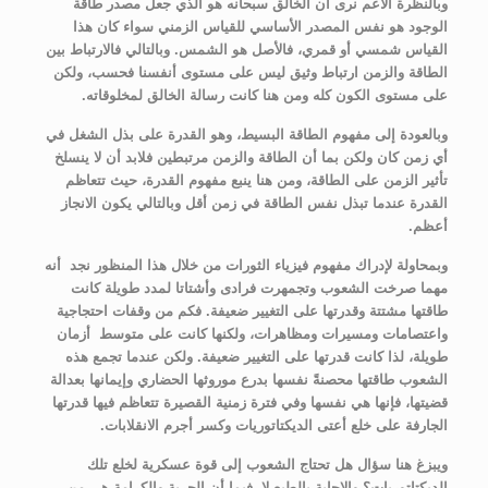
وبالنظرة الأعم نرى أن الخالق سبحانه هو الذي جعل مصدر طاقة
الوجود هو نفس المصدر الأساسي للقياس الزمني سواء كان هذا
القياس شمسي أو قمري، فالأصل هو الشمس. وبالتالي فالارتباط بين
الطاقة والزمن ارتباط وثيق ليس على مستوى أنفسنا فحسب، ولكن
على مستوى الكون كله ومن هنا كانت رسالة الخالق لمخلوقاته.
وبالعودة إلى مفهوم الطاقة البسيط، وهو القدرة على بذل الشغل في
أي زمن كان ولكن بما أن الطاقة والزمن مرتبطين فلابد أن لا ينسلخ
تأثير الزمن على الطاقة، ومن هنا ينبع مفهوم القدرة، حيث تتعاظم
القدرة عندما تبذل نفس الطاقة في زمن أقل وبالتالي يكون الانجاز
أعظم.
وبمحاولة لإدراك مفهوم فيزياء الثورات من خلال هذا المنظور نجد أنه
مهما صرخت الشعوب وتجمهرت فرادى وأشتاتا لمدد طويلة كانت
طاقتها مشتتة وقدرتها على التغيير ضعيفة. فكم من وقفات احتجاجية
واعتصامات ومسيرات ومظاهرات، ولكنها كانت على متوسط أزمان
طويلة، لذا كانت قدرتها على التغيير ضعيفة. ولكن عندما تجمع هذه
الشعوب طاقتها محصنةً نفسها بدرع موروثها الحضاري وإيمانها بعدالة
قضيتها، فإنها هي نفسها وفي فترة زمنية القصيرة تتعاظم فيها قدرتها
الجارفة على خلع أعتى الديكتاتوريات وكسر أجرم الانقلابات.
ويبزغ هنا سؤال هل تحتاج الشعوب إلى قوة عسكرية لخلع تلك
الديكتاتوريات؟ والإجابة بالطبع لا، فبما أن الحرية والكرامة هي من