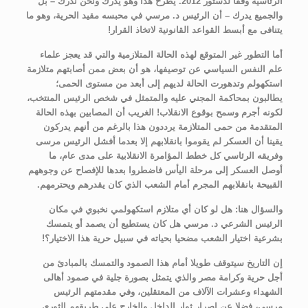
الرئاسية وفقا لدستور 2012. يطرح هذا وهو يدرك ونحن ندرك – بل
والجميع يدرك – أن الرئيس د. مرسي في محبسه مقيد الحرية، وهو ما
يتنافى مع أبسط القواعد القانونية لاتخاذ القرار!
أما التطور غير المتوقع لهذه الحالة المتلازمية والتي قد يعجز علماء
علم النفس السياسي عن توصيفها، هو أن بعض ممن أصابتهم متلازمة
استكهولم وتدهورت الحالة لديهم إلى أبعد من مستوى الحمى؛
يطالبون بمحاكمة المجني عليه والمتمثل في شخص الرئيس المنتخب،
لكونه أجرم وسمح بوقوع الانقلاب! الغريب أن المصابين بهذه الحالة
المتقدمة من حمى المتلازمة يرددون هذا بالرغم من أنهم يدركون
يقينا أن العسكر لم يقوموا بانقلابهم إلا بعدما أفشل الرئيس مرسى
وفريقه الرئاسي كل خطط المؤامرة الانقلابية على مدى عام، ما
أوصل العسكر إلى مرحلة اليأس فاضطروا بعدها للإفصاح عن وجوههم
القبيحة بانقلابهم المجرم أمام الشعب الذي كان يقدرهم ويحترمهم.
والسؤال هنا: هل لو كان أي متلازم استكهولمي نخبوي في مكان
الرئيس الشرعي د. مرسي هل كان يستطيع أن يصمد أو يتمسك
بشرعية اختيار الشعب مضحيا بحياته في سبيل حرية هذا الاختيار؟!
إن التاريخ سيتوقف طويلا أمام هذا الصمود والتمسك بالمبادئ من
أجل حرية وكرامة مصر والذي يتمثل بصورة جلية في صمود أهالى
الشهداء وعشرات الآلاف من المعتقلين، وفي مقدمتهم الرئيس
مرسي، فضلا عن إصرار ثوار الداخل والخارج على طريقهم الثوري