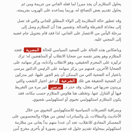
يحاول المتلازم أن يجد مبررا لما فعله الجاني من جريمة ومن ثم
يحاول تقديم بعض النصائح له، وربما يساعده على الهروب بجريمته.
وقد تتطور حالة المتلازمة إلى الولاء المطلق للجاني والتي قد تصل
إلى معاداة الشرطة والعدالة. وتفسير هذا أن المتلازم وصل إلى
مرحلة اليأس من الانتصار على الجاني، لذا فقد قام بتحويل جام غضبه
إلى المجني عليه.
وبانعكاس هذه الحالة على الصعيد السياسي للحالة
المصرية
، فتجد
المتلازم وهو يعتبر نفسه من ضحايا الانقلاب أو المناهضين له؛ ترك
تركيزه على المجرم الحقيقي، وهو الانقلاب وأذنابه، وركز سهامه على
الضحايا الآخرين. فمنهم من يركز سهامه على الرئيس الدكتور مرسى
باعتبار أنه الضحية التي من الممكن أن يتم الجور عليها، غير مدركين
أن الضحية الحقيقة هي تلك
الشرعية
أو حق اختيار الشعب والتي
يريدون ضربها في مقتل، وقد حذر د.
مرسي
غير مرة من التفريط
فيها أو التنازل عنها. وتختلف هنا هلاوس المتلازم حسب مكانه، فقد
يكون المتلازم استكهولمي نخبوى أو استكهولمى شعبوي.
وبمراقبة التصرفات السياسية للاستكهولمي النخبوي من خلال
الأحاديث والمقالات، بل والمبادرات لبعض من هؤلاء والمحسوبين على
المعسكر المعادي للانقلاب، تجد أن عددا منهم بدأ يعانى من متلازمة
استكهولم بمحاولة تقديم حلول قد تضمن بصورة أو بأخرى مخرج آمن