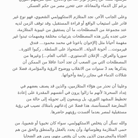
برغم كل الدماء والمعاناة، حتى تتحرر مصر من حكم العسكر.
وعلى الجانب الآخر، نجد المتلازم الاستكهولمي الشعبوي، فهو نوع غير
قادر على استيعاب الواقع أو قراءة المستقبل، وقد توقف الزمن لديه
عند مجموعة من المصطلحات، ما أن يستفيق من غيبوبة المتلازمة،
حتى تجده يكرر هذه المصطلحات بترتيبات مختلفة وهمهمات تبدوا غير
مفهمة أحيانا مثل (الإخوان باعونا في محمد محمود… فندق
فيرمونت… أخونة الدولة.. الاستحواذ على السلطة.. ركبوا الثورة..
سوريا والعراق.. الإعلان الدستوري.. النائب العام…) وغيرها من
المصطلحات التي من الصعب أن تجد أحدا عاقلا من الممكن أن
يتذكرها بعد 3 سنوات من الانقلاب ووضوح الرؤية والمؤامرة، فضلا عن
شلالات الدماء في مجازر رابعة وأخواتها.
وعلينا أن نحذر من هؤلاء المتلازمين، والذين قد يصنف بعضهم في
عِداد السحرة؛ لأنهم ما زالوا يرون في أنفسهم المقدرة على إعادة
تخطيط المشهد الثوري، بل ويسعون إلى تحويله إلى حالة من
المعارضة المستأنسة، هذا فضلا عن إدعائهم بامتلاك نصيب في رؤية
مستقبلية لمصر بعدما أفسدت رؤيتهم حاضرها.
والله نسأل أن يتخلص الاستكهولمي، سواء كان نخبويا أو شعبويا، من
حمى المتلازمة وهلوساتها، وأن يحدد بالعقل والمنطق والحق من هم
الجناة والمجرمون الذين يجب أن يقتص منهم، ومن هم الضحايا