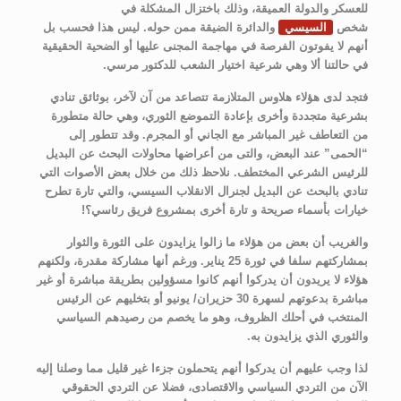
للعسكر والدولة العميقة، وذلك باختزال المشكلة في
شخص
السيسي
والدائرة الضيقة ممن حوله. ليس هذا فحسب بل
أنهم لا يفوتون الفرصة في مهاجمة المجنى عليها أو الضحية الحقيقية
في حالتنا ألا وهي شرعية اختيار الشعب للدكتور مرسي.
فتجد لدى هؤلاء هلاوس المتلازمة تتصاعد من آن لآخر، بوثائق تنادي
بشرعية متجددة وأخرى بإعادة التموضع الثوري، وهي حالة متطورة
من التعاطف غير المباشر مع الجاني أو المجرم. وقد تتطور إلى
“الحمى” عند البعض، والتى من أعراضها محاولات البحث عن البديل
للرئيس الشرعي المختطف. نلاحظ ذلك من خلال بعض الأصوات التي
تنادي بالبحث عن البديل لجنرال الانقلاب السيسي، والتي تارة تطرح
خيارات بأسماء صريحة و تارة أخرى بمشروع فريق رئاسي؟!
والغريب أن بعض من هؤلاء ما زالوا يزايدون على الثورة والثوار
بمشاركتهم سلفا في ثورة 25 يناير. ورغم أنها مشاركة مقدرة، ولكنهم
هؤلاء لا يريدون أن يدركوا أنهم كانوا مسؤولين بطريقة مباشرة أو غير
مباشرة بدعوتهم لسهرة 30 حزيران/ يونيو أو بتخليهم عن الرئيس
المنتخب في أحلك الظروف، وهو ما يخصم من رصيدهم السياسي
والثوري الذي يزايدون به.
لذا وجب عليهم أن يدركوا أنهم يتحملون جزءا غير قليل مما وصلنا إليه
الآن من التردي السياسي والاقتصادى، فضلا عن التردي الحقوقي