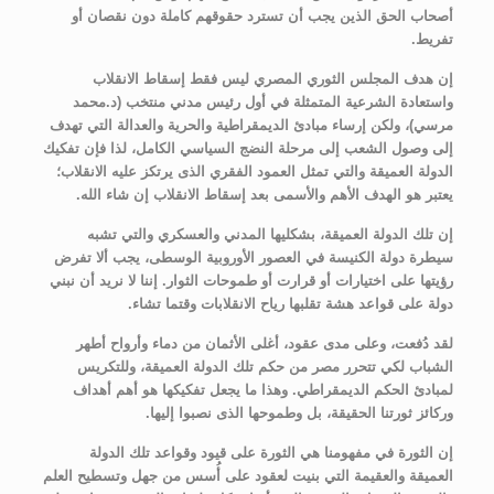
أصحاب الحق الذين يجب أن تسترد حقوقهم كاملة دون نقصان أو
تفريط.
إن هدف المجلس الثوري المصري ليس فقط إسقاط الانقلاب
واستعادة الشرعية المتمثلة في أول رئيس مدني منتخب (د.محمد
مرسي)، ولكن إرساء مبادئ الديمقراطية والحرية والعدالة التي تهدف
إلى وصول الشعب إلى مرحلة النضج السياسي الكامل، لذا فإن تفكيك
الدولة العميقة والتي تمثل العمود الفقري الذى يرتكز عليه الانقلاب؛
يعتبر هو الهدف الأهم والأسمى بعد إسقاط الانقلاب إن شاء الله.
إن تلك الدولة العميقة، بشكليها المدني والعسكري والتي تشبه
سيطرة دولة الكنيسة في العصور الأوروبية الوسطى، يجب ألا تفرض
رؤيتها على اختيارات أو قرارت أو طموحات الثوار. إننا لا نريد أن نبني
دولة على قواعد هشة تقلبها رياح الانقلابات وقتما تشاء.
لقد دُفعت، وعلى مدى عقود، أغلى الأثمان من دماء وأرواح أطهر
الشباب لكي تتحرر مصر من حكم تلك الدولة العميقة، وللتكريس
لمبادئ الحكم الديمقراطي. وهذا ما يجعل تفكيكها هو أهم أهداف
وركائز ثورتنا الحقيقة، بل وطموحها الذى نصبوا إليها.
إن الثورة في مفهومنا هي الثورة على قيود وقواعد تلك الدولة
العميقة والعقيمة التي بنيت لعقود على أُسس من جهل وتسطيح العلم