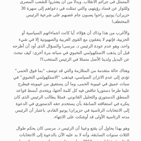
المتمثل فى جرائم الانقلاب. وبدلا من أن يعتذروا للشعب المصرى
وللثوار عن فساد رؤيتهم، والتي تمثلت في دعواهم إلى سهرة 30
حزيران/ يونيو، راحوا يصبون جام غضبهم على شرعية الرئيس
المختطف!
والأغرب من هذا وذاك أن هؤلاء، أيا كانت انتماءاتهم السياسية أو
الحزبية، فإنهم لا يتفقون مع القوى الغربية والصهيونية إلا في شيء
واحد، وهو عدم عودة الرئيس د. مرسى! والسؤال الذى أود أن أطرحه
قبل أن يذهب الاستكهولمي النخبوي في سباته مرة أخرى: كيف نبحث
عن البديل ولدينا الأصل متمثلا في الرئيس المنتخب؟!
وهناك حالة متقدمة من المتلازمة والتي قد توصف “بما فوق الحمى”
تؤدى إلى عدم الاتزان السياسي، فيذهب “الاستكهولمي النخبوي” في
سبات عميق في غيبوبة الحمى، وما أن يستفيق من غيبوبته فيطرح
علينا طرحا دستوريا تناقض فيه كل كلمة أختها، ويتحدى أبسط قواعد
المنطق الدستوري والتحليل القانوني. فمثلا يطالب الرئيس الذى كان
ينكره في استفاقته السابقة بأن يستخدم حقه الدستوري في الدعوة
إلى الانتخابات الرئاسية في حزيران/ يونيو القادم، باعتبار أن الرئيس
مدته الرئاسية الأولى قد أوشكت على الانتهاء.
وهو بهذا يحاول أن يقنع وعينا أن الرئيس د. مرسى كان يحكم طوال
الثلاث سنوات السابقة، وأنه لا بد عليه الآن بالدعوة إلى الانتخابات