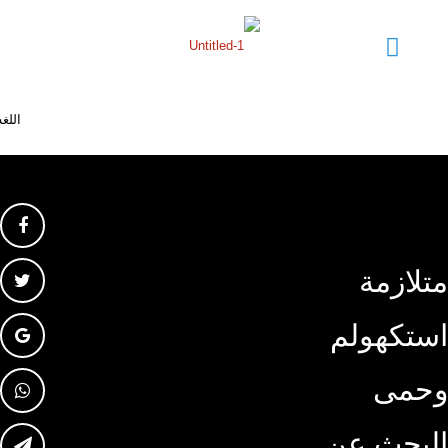
متلازمة
استكهولم
وحمى
البحث عن