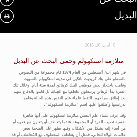
البديل
أبريل 10, 2016
متلازمة استكهولم وحمى البحث عن البديل
في شهر آب/ أغسطس من العام 1974 قام مجموعة من اللصوص
بالسطو على بنك كريديت بانكين في مدينة استكهولم بالسويد،
وقامت باحتجاز بعض موظفي البنك كرهائن لمدة ستة أيام. وخلال تلك
الفترة بدأ الرهائن يرتبطون عاطفيا مع الجناة، بل قاموا بالدفاع عنهم
بعد إطلاق سراحهم. التقط علماء علم النفس هذه الحالة وقاموا
بدراستها وأطلقوا عليها اسم “متلازمة استكهولم”.
وقد عرف علماء علم النفس متلازمة استكهولم على أنها ظاهرة
نفسية تصيب الفرد أو المجموعة عندما يتعاطف أو يتعاون مع عدوه أو
من أساء إليه بشكل من الأشكال، وفيها يظهر على الضحية بعض
علامات الولاء للجاني، فمثل أن يتعاطف المخطوف مع المُختَطف أو قد