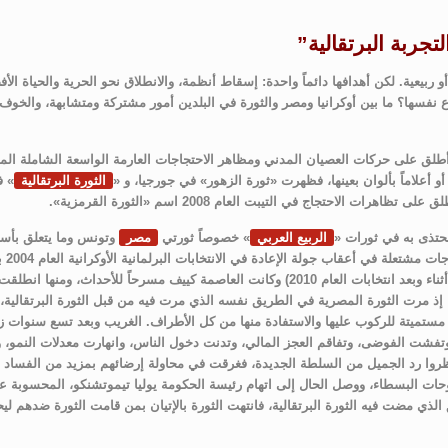
لتجربة البرتقالية”
 ربيعية. لكن أهدافها دائماً واحدة: إسقاط أنظمة، والانطلاق نحو الحرية والحياة ا
اع نفسها؟ ما بين أوكرانيا ومصر والثورة في البلدين أمور مشتركة ومتشابهة، والخو
ي أطلق على حركات العصيان المدني ومظاهر الاحتجاجات العارمة الواسعة الشاملة الم
 أعلاماً بألوان بعينها، فظهرت «ثورة الزهور» في جورجيا، و «
الثورة البرتقالية
» ف
احتجاج في التيبت العام 2008 اسم «الثورة القرمزية».
مُحتذى به في ثورات «
الربيع العربي
» خصوصاً ثورتي
مصر
وتونس وما يتعلق بأسب
الاحتجاجات وصولاً 
شابها من فساد وتزوير وترهيب للناخبين (الوقائع نفسها جرت في مصر أثناء وبعد انتخابات العام 2010) وكانت العاصمة كييف مسرحاً للأحداث
، إذ مرت الثورة المصرية في الطريق نفسه الذي مرت فيه من قبل الثورة البرتقالية، 
 مستميتة للركوب عليها والاستفادة منها من كل الأطراف. الغريب وبعد تسع سنوات 
وتفشت الفوضى، وتفاقم العجز المالي، وتدنت دخول الناس، وانهارت معدلات النمو، 
تظروا رد الجميل من السلطة الجديدة، فغرقت في محاولة إرضائهم بمزيد من الفساد و
ات البسطاء، ووصل الحال إلى اتهام رئيسة الحكومة يوليا تيموتشنكو، المحسوبة عل
ذي مضت فيه الثورة البرتقالية، فانتهت الثورة بالإتيان بمن قامت الثورة ضدهم لي