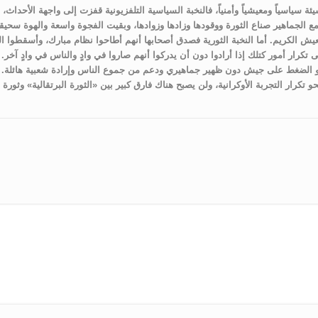
يئة سياسياً ومعيشياً وأمنياً، فالنخبة السياسية التلفزيونية قفزت إلى واجهة الأحداث،
مع الجماهير صناع الثورة ووقودها وزادها وزوادها، وبقيت الفجوة واسعة والهوة سحيق
ش الكريم. أما النخبة الثورية فصدق أصحابها أنهم أطاحوا نظام مبارك، وأسقطوا 
كرار أمور كتلك إذا أرادوا دون أن يدركوا أنهم صاروا في وادٍ والناس في وادٍ آخر. لا
 أو الضغط على جيش دون ظهير جماهيري ودعم من جموع الناس وإرادة شعبية هائلة. 
كرار التجربة الأوكرانية، ولن يصبح هناك فارق كبير بين «الثورة البرتقالية» وثورة «