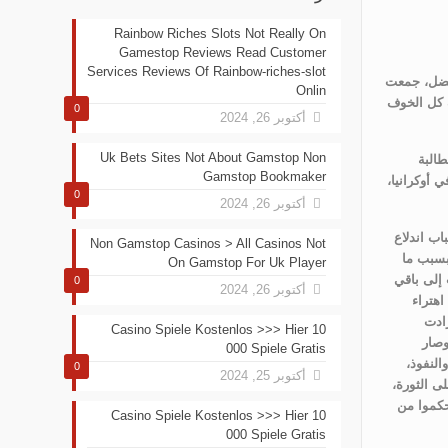
Rainbow Riches Slots Not Really On
Gamestop Reviews Read Customer
Services Reviews Of Rainbow-riches-slot
لأفضل، جمعت
Onlin
ف كل الخوف
0
أكتوبر 26, 2024
Uk Bets Sites Not About Gamstop Non
طالبة
Gamstop Bookmaker
ي أوكرانيا،
0
أكتوبر 26, 2024
اب اندلاع
Non Gamstop Casinos > All Casinos Not
إلى خلع الأنظمة، فعلى مدى سنة كاملة ظلت الاحتجاجات مشتعلة في أعقاب جولة الإعادة في الانتخابات البرلمانية الأوكرانية العام 2004 بسبب ما
On Gamstop For Uk Player
، ومنها انطلقت إلى باقي
0
أكتوبر 26, 2024
اهتراء
زادت
Casino Spiele Kostenlos >>> Hier 10
وصار
000 Spiele Gratis
النفوذ،
0
أكتوبر 25, 2024
ى الثورة،
حكموا من
Casino Spiele Kostenlos >>> Hier 10
000 Spiele Gratis