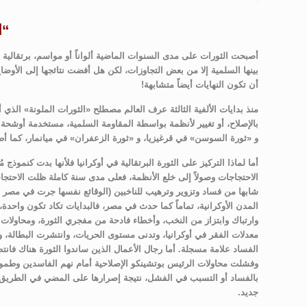
“ا
أصبحت الثورات على مدى السنوات الماضية ألواناً أو مواسم، برتقالية أو
بينها السلمية إلا من بعض التجاوزات، لكن هل أفضت نتائجها إلى الأوض
أن تكون النهايات أيضاً متشابهة!
منذ بدايات الألفية الثالثة عرف العالم مصطلح «الثورات الملونة» الذ
بالإصلاح، أو تغيير لأنظمة بواسطة المقاومة السلمية، مستخدمة أوشحة أو
و «ثورة السوسن» في قرغيزيا، و «ثورة الزعفران» في ميانمار، كما أطلق على تظاهرات ال
أما لماذا التركيز على الثورة البرتقالية في أوكرانيا فلأنها بدت كنموذج 
المدن الأوكرانية، تماماً كما حدث في مصر، فالبدايات تكاد تكون واحدة
وارتباك وابتزاز من النخب، وأخطاء فادحة من مفجري الثورة، ومحاولات
معدلات الفقر في أوكرانيا، وتدنى مستوى الحريات، وانتشرت البطالة، 
الفساد علامة مسجلة. أما رجال الأعمال الذين ساندوا الثورة هناك فان
وفشلت محاولات الرئيس بوتشينكو الإصلاحية أمام نهم الفاسدين وطموح
بالفساد أو التسبب في الفشل، نتيجة إصرارها على المضي في الطريق ال
جديد.