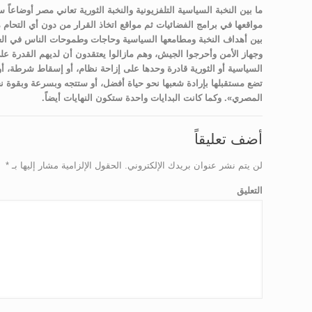
ما بين النخبة السياسية التلفزيونية والنخبة الثورية تعاني مصر أوضاعاً س
مواقعها في برامج الفضائيات ثم مواقع اتخاذ القرار من دون أي التحام 
بين أهداف النخبة ومطامعها السياسية وحاجات وطموحات الناس في العي
وجهاز الأمن وأحرجوا الجيش، وهم مازالوا يعتقدون أن لديهم القدرة على ت
السياسية أو الثورية قادرة وحدها على إزاحة نظام، أو إسقاط شرطة،
تضع مستقبلها بإرادة شعبها نحو حياة أفضل، أو ستتجه وبسرعة وبقوة نحو ت
المصري». وكما كانت البدايات واحدة ستكون النهايات أيضاً.
أضف تعليقاً
لن يتم نشر عنوان بريدك الإلكتروني.
الحقول الإلزامية مشار إليها بـ
*
التعليق